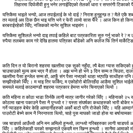
तिहारमा दिर्घजीवी हुनु भनेर लगाईदिएको तेलको धारा र सप्तरंगी टिकाको पै
यत्तिकैमा भाइले भन्यो, आज तपाईलाई के भो दाई ? निराश हुनुहून्छ त ? मैले एकै श
तर मलाई अव ठिक छैन भाइ यत्ति भने र फेरी लामो सास फेँरे । आज किन हो किन स
बरबराईरहेको थिँए, नजिकको मानेर सुशिल भाइसंग ।
यत्तिकैमा सुशिलले भन्यो दाइ तपाई कहिले बाट पत्रकारिता सुरु गर्नु भाको रे
रुपैया तलबमा काम गरे देखि हातमा पत्रिका बाँडेको अनि कलेज फि तिर्न मार्के
कति दिन त यो बिरानो शहरमा खल्तीमा एक सुको नहुँदा, त्यै बेला ग्यास सकिएक
चाउचाउको मुल्य कम भएर नै होला । अझ भन्ने हो भने ३ दिन सम्म त चिउरा, द
खल्तीमा पैसा हुन्जेल सम्म हो, आफुँ संग पैसा नभएको थाहा भएपछि साथीहरु पनि 
सम्झीरहेको थिँए । म भाइ तिर फर्किए, म एकोहोरो बोलिरहँदा आडैमा सुशिल भाईल
समयले मलाई काठमाण्डौ शहरमा पत्रकार हेमन्त भनेर चिनाएको थियो ।
कति महिना त कोठा भाडा तिर्नकै लागी मात्र जागीर गरेको थिँए । महिनाको २५
कोठामा खाना पकाउने पैसा नै पुग्थ्यो र ? यस्ता संघर्षका कथाहरुको भारी बोक
गर्ने प्याडहरु बेचेर केहि आम्दानीहरुको अर्को बाटो पनि रोजेको थिँए । यहि आम्द
पाउरोटी बेच्ने काम नै निरन्तरता थियो, चाहे पुस माघको जाडो होस या बर्षायामक
जब चाडपर्व आउँथ्यो अनि मन अमिलो हुन्थ्यो, लाग्थ्यो गरिबहरुका लागी चाडपर्व
थिँए । कहिलेकाही घरको सम्झनाले एकदमै मन खिन्न हुन्थ्यो । सानैमा आमाको माँ