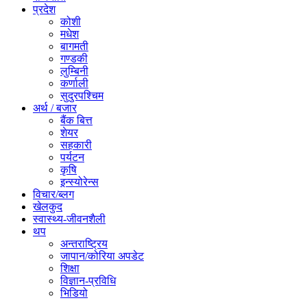
प्रदेश
कोशी
मधेश
बागमती
गण्डकी
लुम्बिनी
कर्णाली
सुदुरपश्चिम
अर्थ / बजार
बैंक बित्त
शेयर
सहकारी
पर्यटन
कृषि
इन्स्योरेन्स
विचार/ब्लग
खेलकुद
स्वास्थ्य-जीवनशैली
थप
अन्तराष्ट्रिय
जापान/कोरिया अपडेट
शिक्षा
विज्ञान-प्रविधि
भिडियो