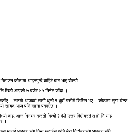
न मेटाउन कोठामा आइनपुग्दै बाहिरै बाट भाइ बोल्यो ।
अलि छिटो आएको ७ बजेर ४५ मिनेट जाँदा ।
िकाँए । लाग्यो आजको लागी धुलो र धुवाँ यत्तीमै सिमित भए । कोठामा लुगा चेन्ज
हुन्थ्यो सायद आज पनि खाना पकाएछ ।
यो दाइ, आज दिनभर कस्तो बित्यो ? मैले उत्तर दिएँ यस्तै त हो नि भाइ
ेर ।
ेरमा मलाई भाइहरु संग किन छुटाईस अनि मेरा दिदीहरुसंग भाइहरु संधै