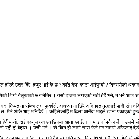
मैले हाँस्दै उत्तर दिँए, हजुर भाई के छ ? कति बेला कोठा आईपुग्यौ ? दिनभरीको थका
को थियो बेलुकाको ७ बजेतिर । यसो हातमा लगाएको घडी हेर्दै भने, म भने आज 
ंग सामिप्यतामा रहेका लुगा फुकाँले, बाथरुम मा छिँरे अनि हात मुखलाई पानी संग नज
खाँउ ल, मैले ओके भाइ भनिदिएँ । कहिलेकाहिँ म ढिला आउँदा भाईले खाना पकाएको 
ेर्दै भन्यो, दाई बस्नुस अव एकछिनमा खाना खाउँला । म उ नजिकै बसेँ । उसले सोध्
्नो यही हो बेहाल । यत्ती भने । खै किन हो लामो सास फेर्न मन लाग्यो आँफैलाई देख
या र काखबाट बञ्चित गराएको दैब संग पनि बदला लिनु थियो कुनै दिन , मेरो यो उम