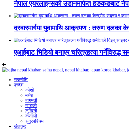
नेपाल एयरलाइन्सको उडानमार्फत हङकङबाट नेपाल
दरबारमार्गमा युवामाथि आक्रमण : तरुण दलका केन
एआईबाट भिडियो बनाएर चरित्रहत्या गर्नेविरुद्ध समी
राजनीति
प्रदेश
कोशी
मधेश
बागमती
गण्डकी
लुम्बिनी
कर्णाली
सुदुरपश्चिम
खेलकुद