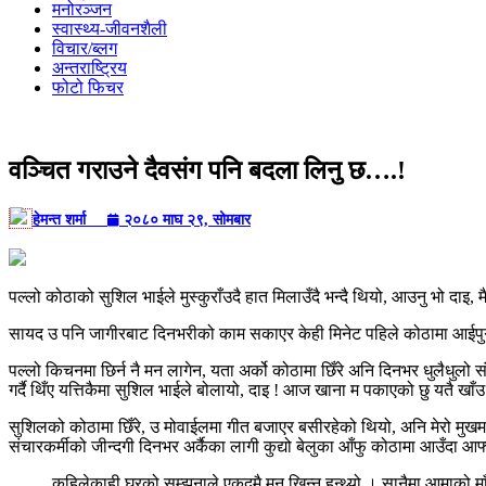
मनोरञ्जन
स्वास्थ्य-जीवनशैली
विचार/ब्लग
अन्तराष्ट्रिय
फोटो फिचर
वञ्चित गराउने दैवसंग पनि बदला लिनु छ….!
हेमन्त शर्मा
२०८० माघ २९, सोमबार
पल्लो कोठाको सुशिल भाईले मुस्कुराँउदै हात मिलाउँदै भन्दै थियो, आउनु भो दाइ, 
सायद उ पनि जागीरबाट दिनभरीको काम सकाएर केही मिनेट पहिले कोठामा आईपुगे
पल्लो किचनमा छिर्न नै मन लागेन, यता अर्को कोठामा छिँरे अनि दिनभर धुलैधुलो स
गर्दै थिँए यत्तिकैमा सुशिल भाईले बोलायो, दाइ ! आज खाना म पकाएको छु यतै 
सुशिलको कोठामा छिँरे, उ मोवाईलमा गीत बजाएर बसीरहेको थियो, अनि मेरो मुखमा ह
संचारकर्मीको जीन्दगी दिनभर अर्कैका लागी कुद्यो बेलुका आँफु कोठामा आउँदा आफ
कहिलेकाही घरको सम्झनाले एकदमै मन खिन्न हुन्थ्यो । सानैमा आमाको माँ