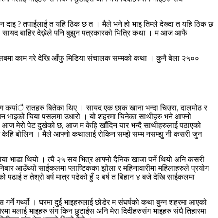
 किन दाइ ? तपाईलाई त यहि ठिक छ त । मैले भने हो भाइ तिम्ले देख्दा त यहि ठिक छ
 । सायद बाहिर देख्नेले पनि बुझुन पत्रकारको भित्रि कथा । म आज आफै
 , तलबमा काम गरे देखि आँफु मिडिया संचालक सम्मको कथा । कुनै बेला २५००
ाउसंग कयांै रातहरु बितेका थिए । सायद एक छाक खाना भन्दा चिउरा, दालमोठ र
सुजन भाइको चिया पसलमा उधारो । यो शहरमा चिनेका साथीहरु भने आफ्नो
ैले आज मेरो पेट दुखेको छ, आज म केहि खाँदिन यार भन्दै साथीहरुलाई पठाएको
 म केहि बोलिन । मैले आफ्नो कथालाई रोकिन सम्झे सम्म नसम्झु नी कसरी जुन
या भाडा थियो । त्यै २५ सय भित्र आफ्नो दैनिक खाजा पर्ने थियो अनि कसरी
शनिबार आउँथ्यो साईकलमा प्लाष्टिकका झोला र महिनावारीमा महिलाहरुले प्रयोग
ो पढाई त तेश्रो बर्ष मात्र पढेको हुँ २ बर्ष त बिहान ४ बजे देखि साईकलमा
गर्ने गर्थ्यो । घरमा दुई भाइहरुलाई छोडेर म संघर्षको कथा बुन्न शहरमा आएको
ेरमा मलाई भाइहरु संग किन छुटाईस अनि मेरा दिदीहरुसंग भाइहरु संधै तिहारमा