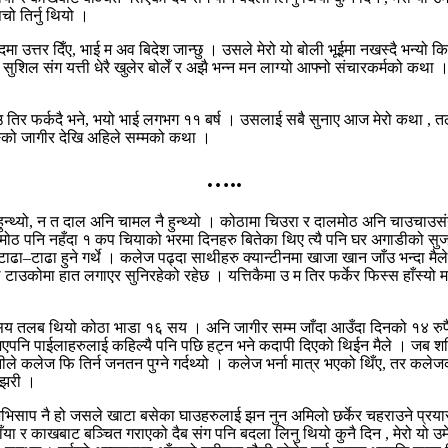
चो तिर्नु थियो ।
ब्दमा उत्तर दिँए, भाई म अव बिदेश जान्छु । उसले मेरो यो बोली भूईमा नखस्दै भन्यो
ुशिल संग यत्ती धेरै खुलेर बोलेँ र अझै भन्न मन लाग्यो आफ्नो संचारकर्मको कथा
 ? म उ तिर फर्कदै भने, भयो भाई लगभग ११ बर्ष । उसलाई सबै सुनाए आज मेरो कथा
टिङको जागीर देखि अहिले सम्मको कथा ।
…..
ो हुन्थ्यो, न त दाल अनि चामल नै हुन्थ्यो । कोठामा चिउरा र दालमोठ अनि चाउच
ालमोठ पनि नहँदा १ कप चियाको भरमा दिनहरु बितेका थिए त्यै पनि घर अगाडीको 
टाढा–टाढा हुने गर्थे । कलेज पढ्दा साथीहरु क्यान्टीनमा खाजा खान जाँउ भन्दा म
े टाउकोमा हात लगाएर सुनिरहेको रहेछ । यत्तिकैमा उ म तिर फर्केर फिस्स हाँस्यो
 सय तलब थियो कोठा भाडा १६ सय । अनि जागीर सम्म जाँदा आउँदा दिनको १४ रुपै
ेर भएपनि पाईलाहरुलाई कहिल्यै पनि पछि हट्न भने कदापी दिएको थिईन मैले । जब 
ानीले कलेज फि तिर्न जनतन पुग्ने गर्दथ्यो । कलेज भर्ना मात्र भएको थिँए, तर कलेजक
ा झरी ।
 अभिसाप नै हो जसले खाटा बसेका घाउहरुलाई झन नुन अमिलो छर्केर चहराउने प्रयास 
या र काखबाट बञ्चित गराएको दैब संग पनि बदला लिनु थियो कुनै दिन , मेरो यो उम