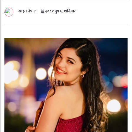
साझा नेपाल
२०८१ पुष ६, शनिबार