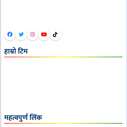
ठेगाना : टोखा-०९,काठमाण्डौ ।
फोन :०१-४३६६१९९,९८५१००६१४०
इमेल :sajhanepalnews@gmail.com
हाम्रो टिम
अध्यक्ष/सम्पादक : जि.पि. पौडेल
बिदेश व्युरो सम्पादक: दिपेश बराल
प्रदेश व्युरो सम्पादक : सबिन रेग्मी
मल्टीमीडिया : बि.एस.पृथक
निर्देशक :
महत्वपुर्ण लिंक