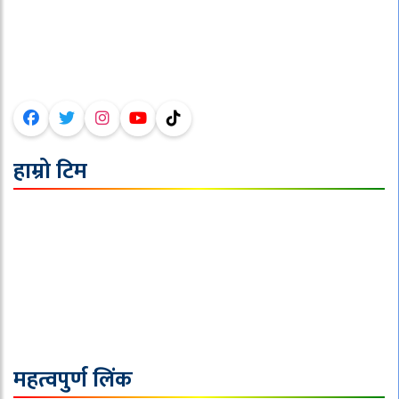
ठेगाना : टोखा-०९,काठमाण्डौ ।
फोन :०१-४३६६१९९,९८५१००६१४०
इमेल :sajhanepalnews@gmail.com
हाम्रो टिम
अध्यक्ष/सम्पादक : जि.पि. पौडेल
बिदेश व्युरो सम्पादक: दिपेश बराल
प्रदेश व्युरो सम्पादक : सबिन रेग्मी
मल्टीमीडिया : बि.एस.पृथक
निर्देशक :
महत्वपुर्ण लिंक