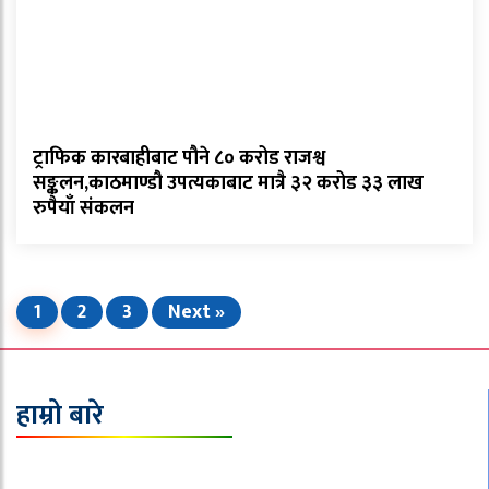
ट्राफिक कारबाहीबाट पौने ८० करोड राजश्व
सङ्कलन,काठमाण्डौ उपत्यकाबाट मात्रै ३२ करोड ३३ लाख
रुपैयाँ संकलन
1
2
3
Next »
हाम्रो बारे
इपिक मिडिया प्रा.लि.