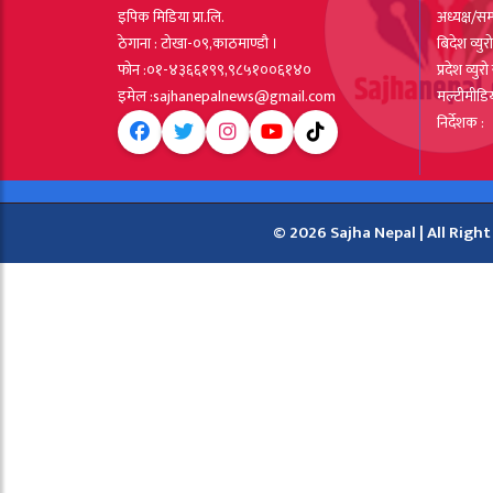
इपिक मिडिया प्रा.लि.
अध्यक्ष/सम
ठेगाना : टोखा-०९,काठमाण्डौ ।
बिदेश व्यु
फोन :०१-४३६६१९९,९८५१००६१४०
प्रदेश व्यु
इमेल :sajhanepalnews@gmail.com
मल्टीमीडि
निर्देशक :
© 2026 Sajha Nepal | All Right