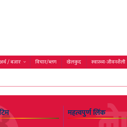
अर्थ / बजार
विचार/ब्लग
खेलकुद
स्वास्थ्य-जीवनशैली
 टिम
महत्वपुर्ण लिंक