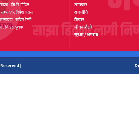
्पादक : जि.पि. पौडेल
समाचार
रो सम्पादक: दिपेश बराल
राजनीति
रो सम्पादक : सबिन रेग्मी
विचार
या : बि.एस.पृथक
जीवन शैली
सुरक्षा / अपराध
 Reserved |
D