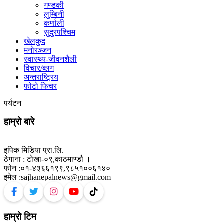
गण्डकी
लुम्बिनी
कर्णाली
सुदुरपश्चिम
खेलकुद
मनोरञ्जन
स्वास्थ्य-जीवनशैली
विचार/ब्लग
अन्तराष्ट्रिय
फोटो फिचर
पर्यटन
हाम्रो बारे
इपिक मिडिया प्रा.लि.
ठेगाना : टोखा-०९,काठमाण्डौ ।
फोन :०१-४३६६१९९,९८५१००६१४०
इमेल :sajhanepalnews@gmail.com
हाम्रो टिम