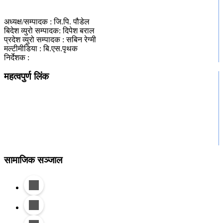
अध्यक्ष/सम्पादक : जि.पि. पौडेल
बिदेश व्युरो सम्पादक: दिपेश बराल
प्रदेश व्युरो सम्पादक : सबिन रेग्मी
मल्टीमीडिया : बि.एस.पृथक
निर्देशक :
महत्वपुर्ण लिंक
समाचार
राजनीति
विचार
जीवन शैली
सुरक्षा / अपराध
सामाजिक सञ्जाल