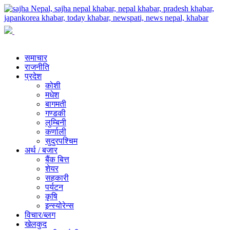
समाचार
राजनीति
प्रदेश
कोशी
मधेश
बागमती
गण्डकी
लुम्बिनी
कर्णाली
सुदुरपश्चिम
अर्थ / बजार
बैंक बित्त
शेयर
सहकारी
पर्यटन
कृषि
इन्स्योरेन्स
विचार/ब्लग
खेलकुद