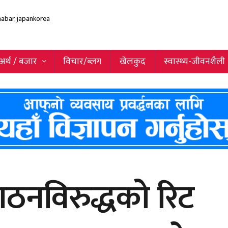
अर्थ / बजार
विचार/ब्लग
खेलकुद
स्वास्थ्य-जीवनशैली
ठनविरुद्धको रिट