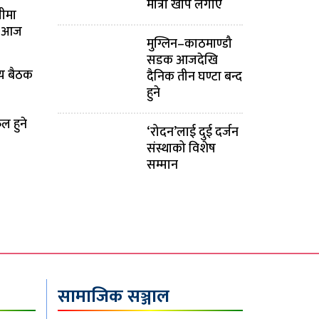
मात्रा खोप लगाए
ीमा
ने आज
मुग्लिन–काठमाण्डौ
सडक आजदेखि
य बैठक
दैनिक तीन घण्टा बन्द
हुने
ल हुने
‘रोदन’लाई दुई दर्जन
संस्थाको विशेष
सम्मान
सामाजिक सञ्जाल