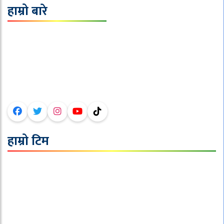
हाम्रो बारे
इपिक मिडिया प्रा.लि.
ठेगाना : टोखा-०९,काठमाण्डौ ।
फोन :०१-४३६६१९९,९८५१००६१४०
इमेल :sajhanepalnews@gmail.com
हाम्रो टिम
अध्यक्ष/सम्पादक : जि.पि. पौडेल
बिदेश व्युरो सम्पादक: दिपेश बराल
प्रदेश व्युरो सम्पादक : सबिन रेग्मी
मल्टीमीडिया : बि.एस.पृथक
निर्देशक :