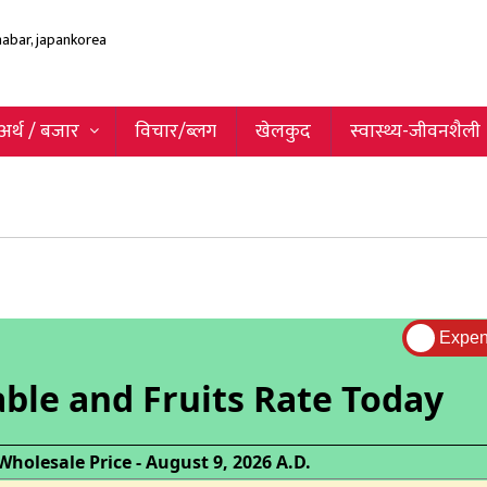
अर्थ / बजार
विचार/ब्लग
खेलकुद
स्वास्थ्य-जीवनशैली