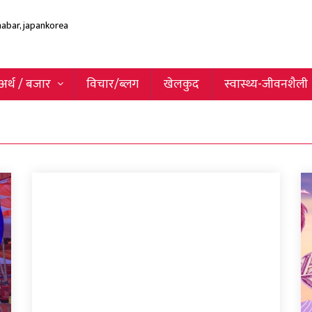
अर्थ / बजार
विचार/ब्लग
खेलकुद
स्वास्थ्य-जीवनशैली