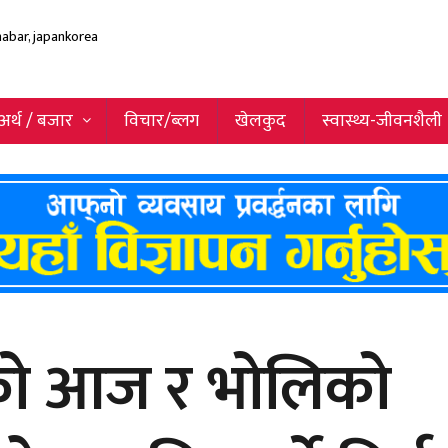
अर्थ / बजार
विचार/ब्लग
खेलकुद
स्वास्थ्य-जीवनशैली
ाको आज र भोलिको