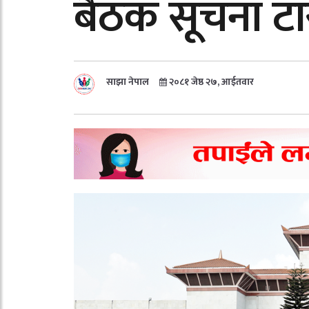
बैठक सूचना टाँस
साझा नेपाल
२०८१ जेष्ठ २७, आईतवार