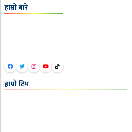
हाम्रो बारे
इपिक मिडिया प्रा.लि.
ठेगाना : टोखा-०९,काठमाण्डौ ।
फोन :०१-४३६६१९९,९८५१००६१४०
इमेल :sajhanepalnews@gmail.com
हाम्रो टिम
अध्यक्ष/सम्पादक : जि.पि. पौडेल
बिदेश व्युरो सम्पादक: दिपेश बराल
प्रदेश व्युरो सम्पादक : सबिन रेग्मी
मल्टीमीडिया : बि.एस.पृथक
निर्देशक :