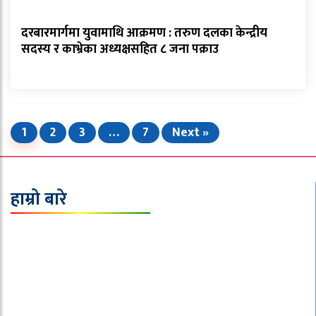
दरबारमार्गमा युवामाथि आक्रमण : तरुण दलका केन्द्रीय
सदस्य र काभ्रेका अध्यक्षसहित ८ जना पक्राउ
1
2
3
…
7
Next »
हाम्रो बारे
इपिक मिडिया प्रा.लि.
ठेगाना : टोखा-०९,काठमाण्डौ ।
फोन :०१-४३६६१९९,९८५१००६१४०
इमेल :sajhanepalnews@gmail.com