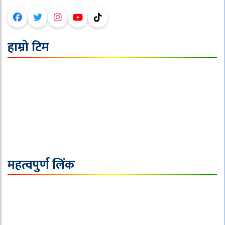
हाम्रो टिम
अध्यक्ष/सम्पादक : जि.पि. पौडेल
बिदेश व्युरो सम्पादक: दिपेश बराल
प्रदेश व्युरो सम्पादक : सबिन रेग्मी
मल्टीमीडिया : बि.एस.पृथक
निर्देशक :
महत्वपुर्ण लिंक
समाचार
राजनीति
विचार