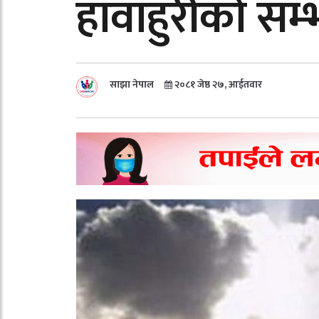
हावाहुरीको सम्
साझा नेपाल
२०८१ जेष्ठ २७, आईतवार