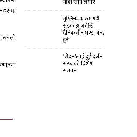
स्थानमा
मात्रा खोप लगाए
ानहरूमा
मुग्लिन–काठमाण्डौ
सडक आजदेखि
दैनिक तीन घण्टा बन्द
या बदली
हुने
‘रोदन’लाई दुई दर्जन
संस्थाको विशेष
म्भावना
सम्मान