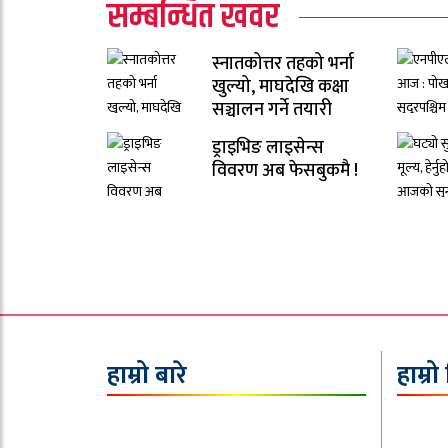
सम्बन्धित खवर
स्नातकोत्तर तहको भर्ना
खुल्यो, माघदेखि कक्षा
सञ्चालन गर्ने तयारी
ड्राइभिङ लाइसेन्स
विवरण अब फेसबुकमै !
हाम्रो बारे
हाम्रो
इपिक मिडिया प्रा.लि.
अध्यक्ष/सम