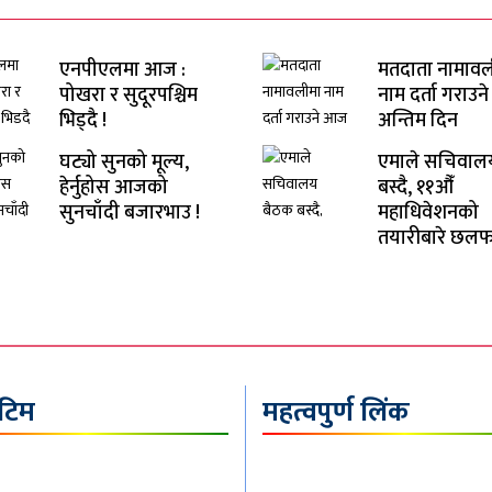
एनपीएलमा आज :
मतदाता नामावल
पोखरा र सुदूरपश्चिम
नाम दर्ता गराउ
भिड्दै !
अन्तिम दिन
घट्यो सुनको मूल्य,
एमाले सचिवाल
हेर्नुहोस आजको
बस्दै, ११औँ
सुनचाँदी बजारभाउ !
महाधिवेशनको
तयारीबारे छलफ
 टिम
महत्वपुर्ण लिंक
्पादक : जि.पि. पौडेल
समाचार